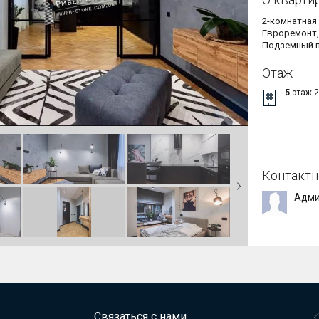
Евроремонт, 
Подземный п
Этаж
5
этаж 
Контактн
Адми
Связаться с нами