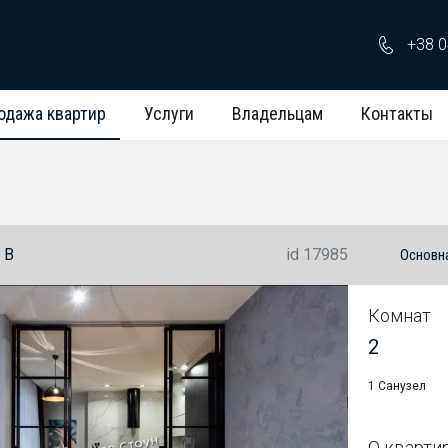
+38 0
одажа квартир
Услуги
Владельцам
Контакты
 В
id 17985
Основн
Комнат
2
1 Санузел
О кварти