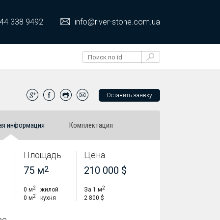
44 338 9492
info@river-stone.com.ua
Оставить заявку
ая информация
Комплектация
Площадь
Цена
75 м
2
210 000 $
2
2
0 м
жилой
За 1 м
2
0 м
кухня
2 800 $
ре