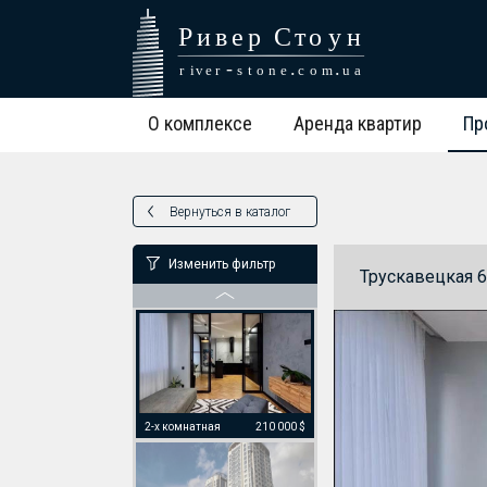
3-х комнатная
240 000 $
О комплексе
Аренда квартир
Пр
3-х комнатная
299 000 $
Вернуться в каталог
Изменить фильтр
Трускавецкая 6
3-х комнатная
255 000 $
2-х комнатная
210 000 $